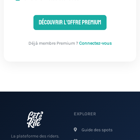
Découvrir l'offre Premium
Déjà membre Premium ?
Connectez-vous
EXPLORER
Guide des spots
La plateforme des riders.