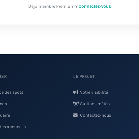
Déjà membre Premium ?
Connectez-vous
RER
LE PROJET
de des spots
Votre visibilité
nda
Stations météo
uaire
Contactez-nous
ites annonces