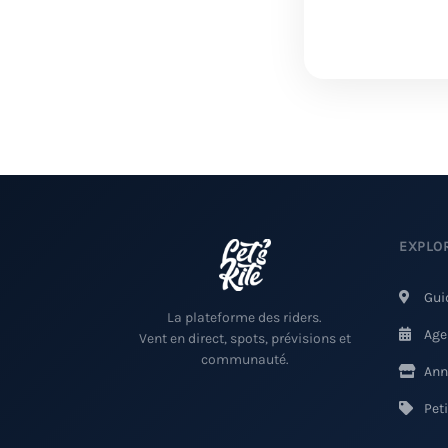
EXPLO
Gui
La plateforme des riders.
Age
Vent en direct, spots, prévisions et
communauté.
Ann
Pet