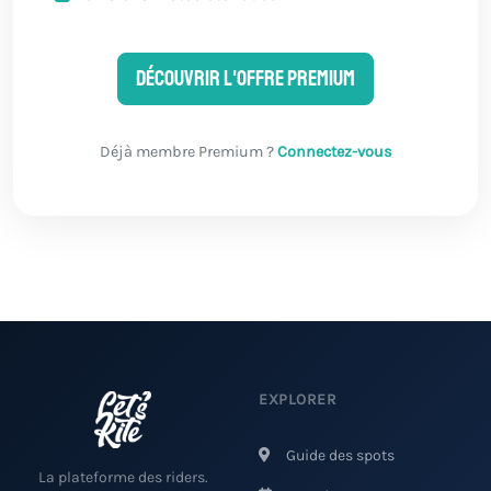
Découvrir l'offre Premium
Déjà membre Premium ?
Connectez-vous
EXPLORER
Guide des spots
La plateforme des riders.