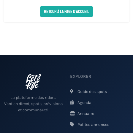
Retour à la page d'accueil
EXPLORER
Guide des spots
La plateforme des riders.
Agenda
Vent en direct, spots, prévisions
et communauté.
Annuaire
Petites annonces