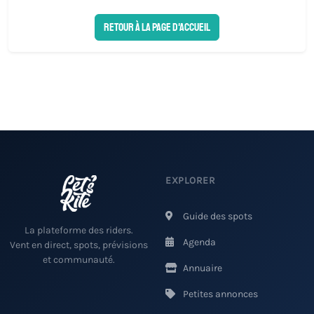
Retour à la page d'accueil
EXPLORER
Guide des spots
La plateforme des riders.
Agenda
Vent en direct, spots, prévisions
et communauté.
Annuaire
Petites annonces