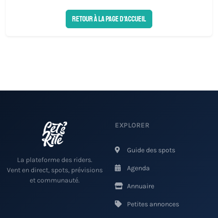
Retour à la page d'accueil
EXPLORER
Guide des spots
La plateforme des riders.
Agenda
Vent en direct, spots, prévisions
et communauté.
Annuaire
Petites annonces