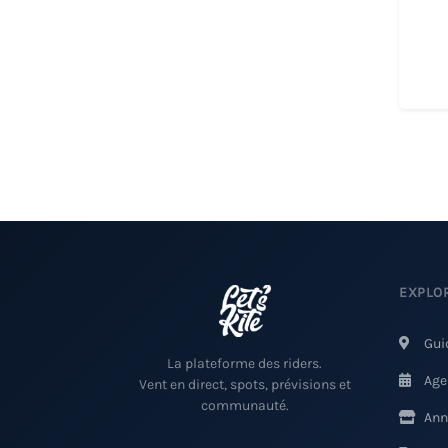
EXPLO
Gui
La plateforme des riders.
Age
Vent en direct, spots, prévisions et
communauté.
Ann