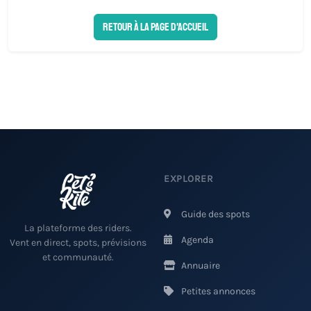
Retour à la page d'accueil
EXPLORER
Guide des spots
La plateforme des riders.
Agenda
Vent en direct, spots, prévisions
et communauté.
Annuaire
Petites annonces