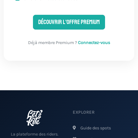
Découvrir l'offre Premium
Déjà membre Premium ?
Connectez-vous
EXPLORER
Guide des spots
La plateforme des riders.