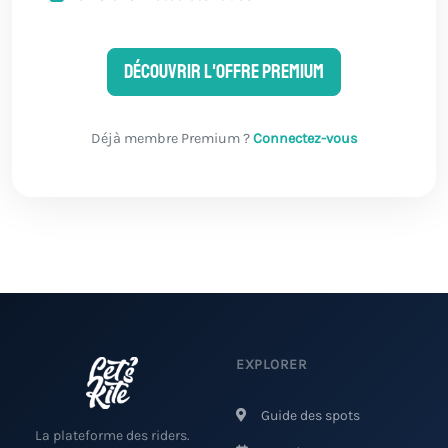
Découvrir l'offre Premium
Déjà membre Premium ?
Connectez-vous
EXPLORER
Guide des spots
La plateforme des riders.