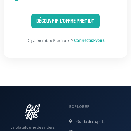
Découvrir l'offre Premium
Déjà membre Premium ?
Connectez-vous
EXPLORER
Guide des spots
La plateforme des riders.