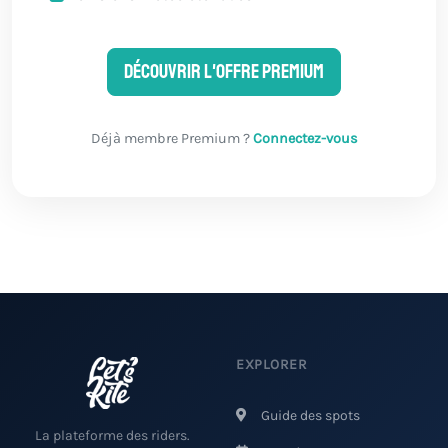
Découvrir l'offre Premium
Déjà membre Premium ?
Connectez-vous
EXPLORER
Guide des spots
La plateforme des riders.