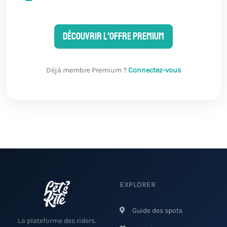
Découvrir l'offre Premium
Déjà membre Premium ?
Connectez-vous
EXPLORER
Guide des spots
La plateforme des riders.