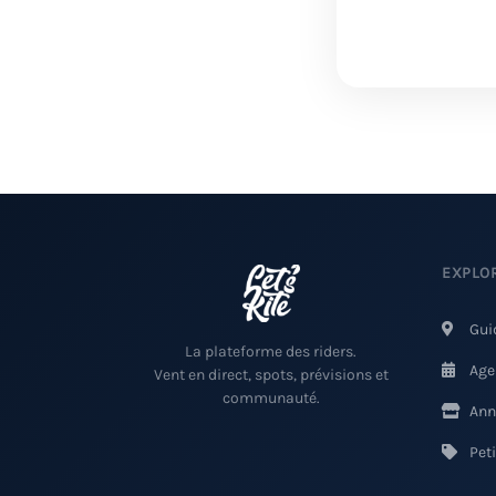
EXPLO
Gui
La plateforme des riders.
Age
Vent en direct, spots, prévisions et
communauté.
Ann
Pet