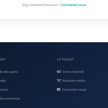
Déjà membre Premium ?
Connectez-vous
RER
LE PROJET
de des spots
Votre visibilité
nda
Stations météo
uaire
Contactez-nous
ites annonces