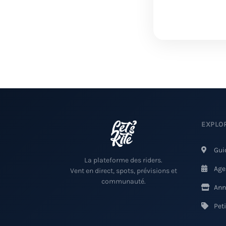
EXPLO
Gui
La plateforme des riders.
Age
Vent en direct, spots, prévisions et
communauté.
Ann
Pet