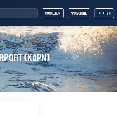
Connexion
S'inscrire
🇬🇧 EN
irport (KAPN)