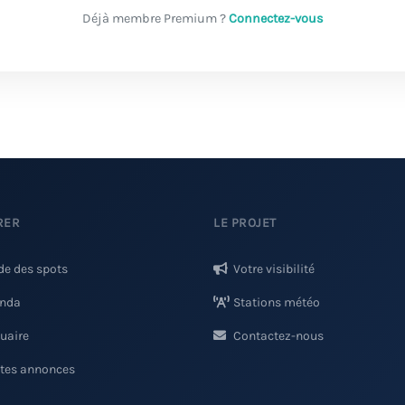
Déjà membre Premium ?
Connectez-vous
RER
LE PROJET
de des spots
Votre visibilité
nda
Stations météo
uaire
Contactez-nous
ites annonces