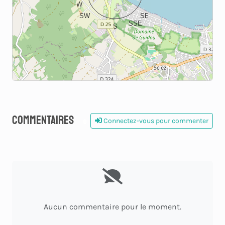
WSW
ESE
SW
SE
SSE
S
Commentaires
Connectez-vous pour commenter
0
Aucun commentaire pour le moment.