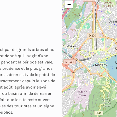
−
WN
est par de grands arbres et au
nt donné qu'il s'agit d'une
W
t pendant la période estivale,
WS
e prudence et le plus grands
rs saison estivale le point de
ir exactement depuis la zone de
t août, après avoir élevé
ur du basin afin de démarrer
fait que le site reste ouvert
use des touristes et un signe
publics.