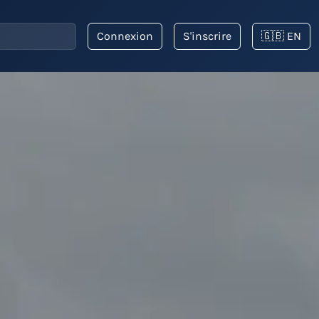
Connexion
S'inscrire
🇬🇧 EN