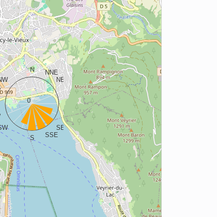
N
NNE
NW
NE
W
ENE
0
E
W
ESE
SW
SE
SSE
S