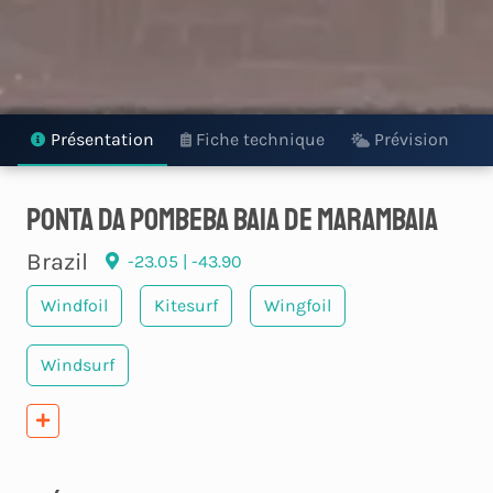
Présentation
Fiche technique
Prévision
ponta da pombeba baia de marambaia
Brazil
-23.05 | -43.90
Windfoil
Kitesurf
Wingfoil
Windsurf