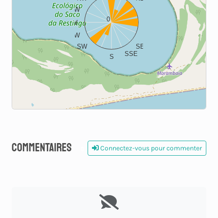
WNW
ENE
0
W
E
WSW
ESE
SW
SE
SSE
S
Commentaires
Connectez-vous pour commenter
0