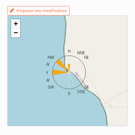
Proposer une modification
+
−
N
NNE
NW
NE
WNW
ENE
0
W
E
WSW
ESE
SW
SE
SSE
S