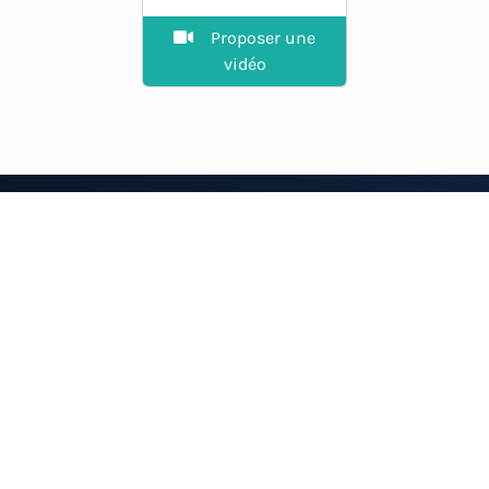
Proposer une
vidéo
EXPLORER
Guide des spots
La plateforme des riders.
Agenda
Vent en direct, spots, prévisions
et communauté.
Annuaire
Petites annonces