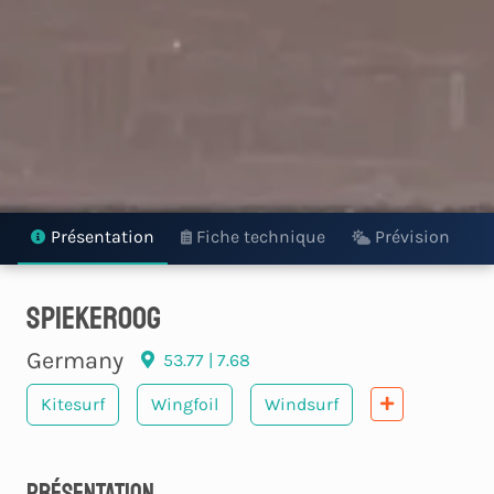
Présentation
Fiche technique
Prévision
spiekeroog
Germany
53.77 | 7.68
Kitesurf
Wingfoil
Windsurf
Présentation