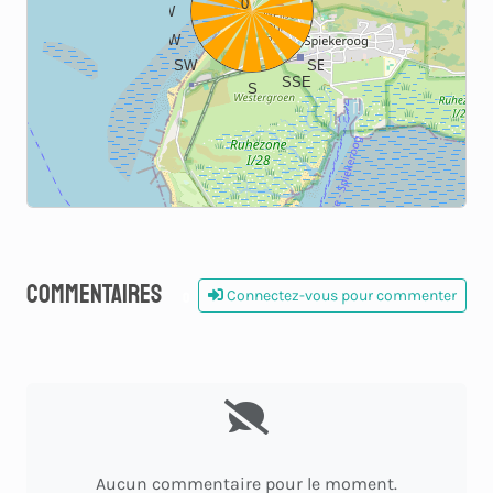
0
W
E
WSW
ESE
SW
SE
SSE
S
Commentaires
Connectez-vous pour commenter
0
Aucun commentaire pour le moment.