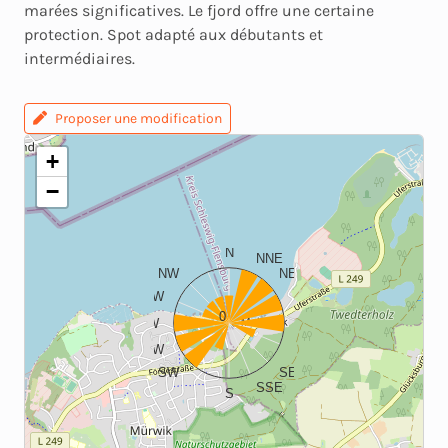
marées significatives. Le fjord offre une certaine
protection. Spot adapté aux débutants et
intermédiaires.
Proposer une modification
+
−
N
NNE
NW
NE
WNW
ENE
0
W
E
WSW
ESE
SW
SE
SSE
S