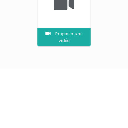
Proposer une
vidéo
EXPLORER
Guide des spots
La plateforme des riders.
Agenda
Vent en direct, spots, prévisions
et communauté.
Annuaire