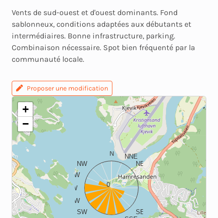
Vents de sud-ouest et d'ouest dominants. Fond
sablonneux, conditions adaptées aux débutants et
intermédiaires. Bonne infrastructure, parking.
Combinaison nécessaire. Spot bien fréquenté par la
communauté locale.
Proposer une modification
+
−
N
NNE
NW
NE
WNW
ENE
0
W
E
WSW
ESE
SW
SE