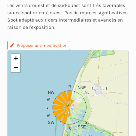
Les vents d'ouest et de sud-ouest sont très favorables
sur ce spot orienté ouest. Pas de marées significatives.
Spot adapté aux riders intermédiaires et avancés en
raison de l'exposition.
Proposer une modification
+
−
N
NNE
NW
NE
WNW
ENE
0
W
E
WSW
ESE
SW
SE
SSE
S