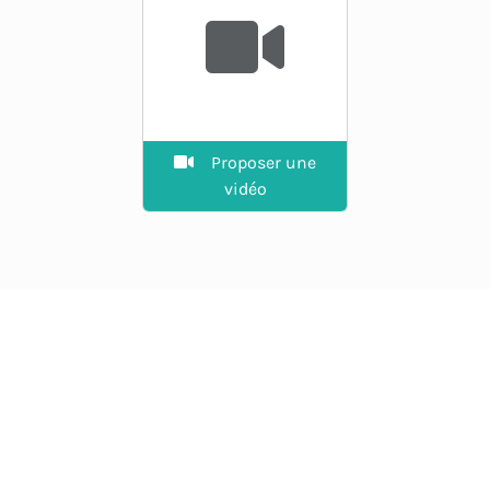
Proposer une
vidéo
EXPLORER
Guide des spots
La plateforme des riders.
Agenda
Vent en direct, spots, prévisions