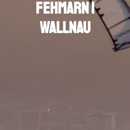
fehmarn |
wallnau