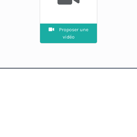
Proposer une
vidéo
EXPLORER
Guide des spots
La plateforme des riders.
Agenda
Vent en direct, spots, prévisions
et communauté.
Annuaire