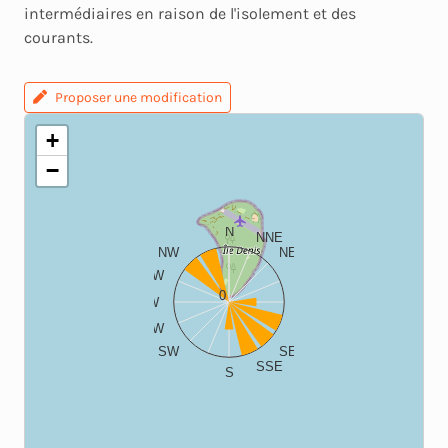
intermédiaires en raison de l'isolement et des
courants.
Proposer une modification
+
−
N
NNE
NW
NE
WNW
ENE
0
W
E
WSW
ESE
SW
SE
SSE
S