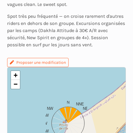
vagues clean. Le sweet spot.
Spot très peu fréquenté — on croise rarement d'autres
riders en dehors de son groupe. Excursions organisées
par les camps (Dakhla Attitude à 30€ A/R avec
sécurité, New Spirit en groupes de 4+). Session
possible en surf pur les jours sans vent.
Proposer une modification
+
−
N
NNE
NW
NE
WNW
ENE
0
W
E
WSW
ESE