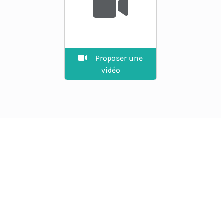
Proposer une
vidéo
EXPLORER
Guide des spots
La plateforme des riders.
Agenda
Vent en direct, spots, prévisions
et communauté.
Annuaire