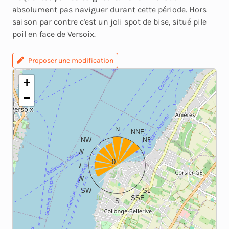
absolument pas naviguer durant cette période. Hors
saison par contre c'est un joli spot de bise, situé pile
poil en face de Versoix.
Proposer une modification
+
−
N
NNE
NW
NE
WNW
ENE
0
W
E
WSW
ESE
SW
SE
SSE
S