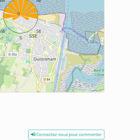
NW
NE
W
ENE
0
E
W
ESE
SW
SE
SSE
S
Connectez-vous pour commenter