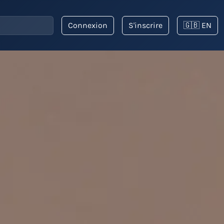
Connexion
S'inscrire
🇬🇧 EN