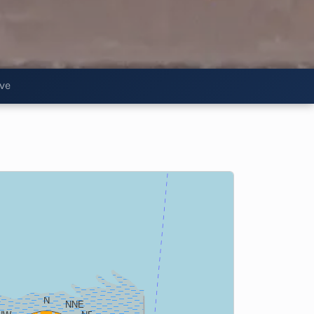
ive
N
NNE