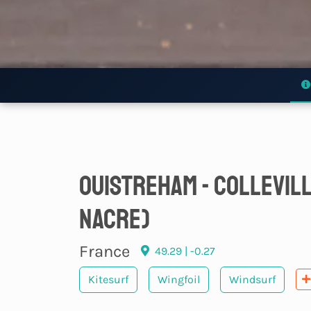
Ouistreham - Collevill
Nacre)
France
49.29 | -0.27
Kitesurf
Wingfoil
Windsurf