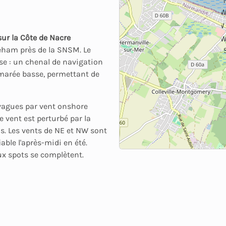
WN
W
sur la Côte de Nacre
WS
reham près de la SNSM. Le
se : un chenal de navigation
 marée basse, permettant de
 vagues par vent onshore
e vent est perturbé par la
s. Les vents de NE et NW sont
iable l'après-midi en été.
eux spots se complètent.