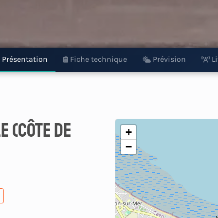
Présentation
Fiche technique
Prévision
L
e (Côte de
+
−