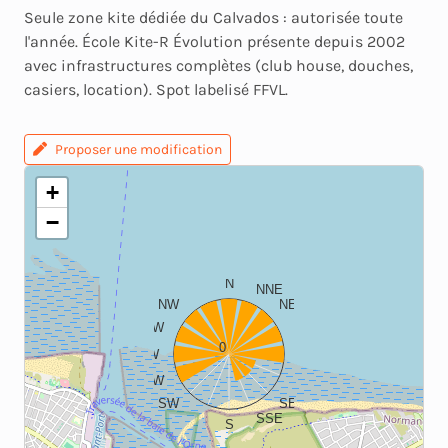
Seule zone kite dédiée du Calvados : autorisée toute
l'année. École Kite-R Évolution présente depuis 2002
avec infrastructures complètes (club house, douches,
casiers, location). Spot labelisé FFVL.
Proposer une modification
+
−
N
NNE
NW
NE
WNW
ENE
0
W
E
WSW
ESE
SW
SE
SSE
S