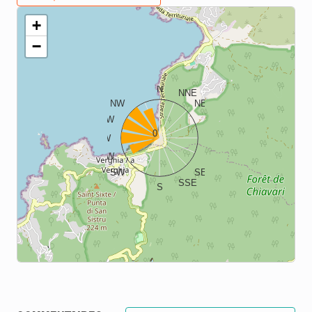
+
−
N
NNE
NW
NE
WNW
ENE
0
W
E
WSW
ESE
SW
SE
SSE
S