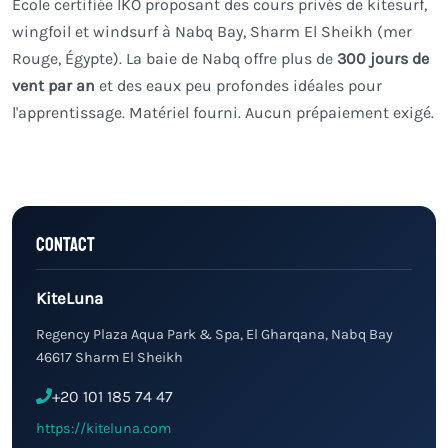
École certifiée IKO proposant des cours privés de kitesurf,
wingfoil et windsurf à Nabq Bay, Sharm El Sheikh (mer
Rouge, Égypte). La baie de Nabq offre plus de
300 jours de
vent par an
et des eaux peu profondes idéales pour
l'apprentissage. Matériel fourni. Aucun prépaiement exigé.
Contact
KiteLuna
Regency Plaza Aqua Park & Spa, El Gharqana, Nabq Bay
46617 Sharm El Sheikh
+20 101 185 74 47
https://kiteluna.com