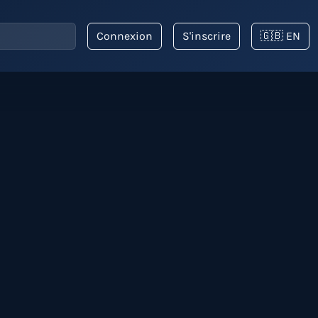
Connexion
S'inscrire
🇬🇧 EN