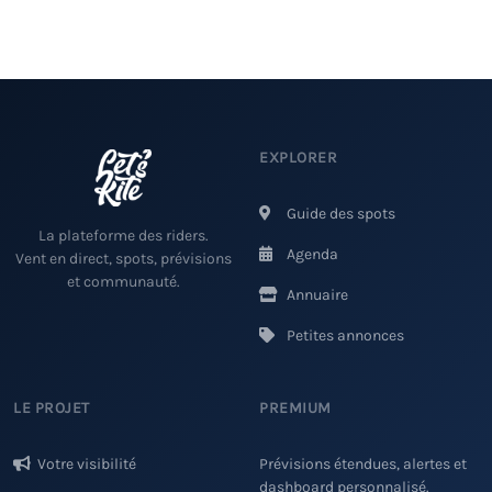
EXPLORER
Guide des spots
La plateforme des riders.
Agenda
Vent en direct, spots, prévisions
et communauté.
Annuaire
Petites annonces
LE PROJET
PREMIUM
Votre visibilité
Prévisions étendues, alertes et
dashboard personnalisé.