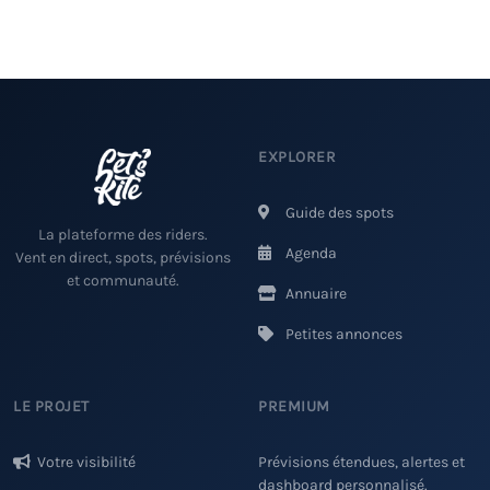
EXPLORER
Guide des spots
La plateforme des riders.
Agenda
Vent en direct, spots, prévisions
et communauté.
Annuaire
Petites annonces
LE PROJET
PREMIUM
Votre visibilité
Prévisions étendues, alertes et
dashboard personnalisé.