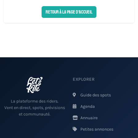
Retour à la page d'accueil
EXPLORER
Guide des spots
La plateforme des riders.
Agenda
Vent en direct, spots, prévisions
et communauté.
Annuaire
Petites annonces