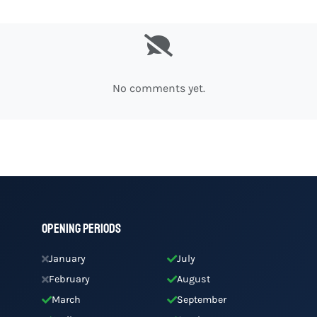
No comments yet.
Opening Periods
January
July
February
August
March
September