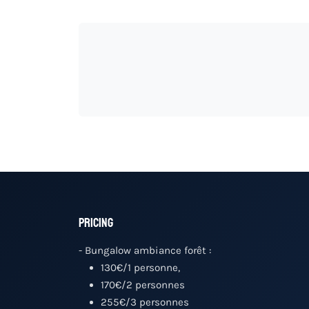
Pricing
- Bungalow ambiance forêt :
130€/1 personne,
170€/2 personnes
255€/3 personnes