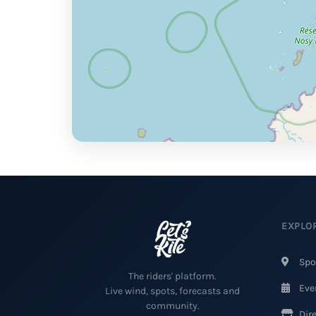
EXPLO
Spo
The riders' platform.
Eve
Live wind, spots, forecasts and
community.
Dire