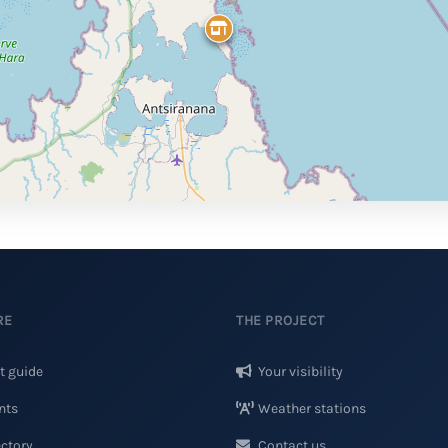
RE
THE PROJECT
t guide
Your visibility
nts
Weather stations
ctory
Contact us