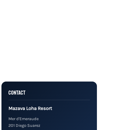
Contact
Mazava Loha Resort
Mer d'Emeraude
201 Diego Suarez