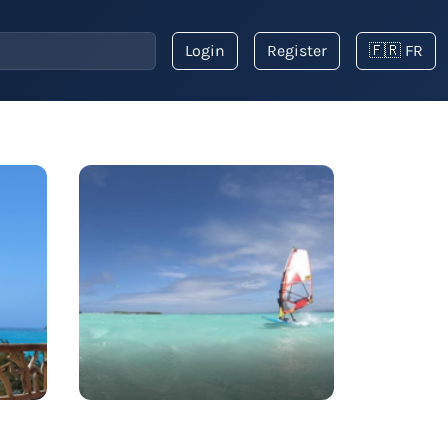
Login
Register
🇫🇷 FR