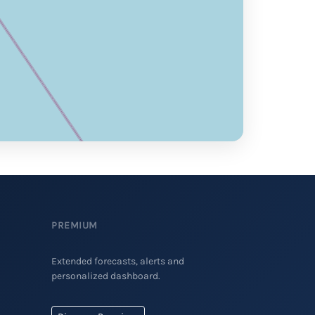
PREMIUM
Extended forecasts, alerts and
personalized dashboard.