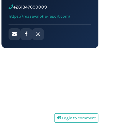
+261347690009
https://mazavaloha-resort.com/
Login to comment