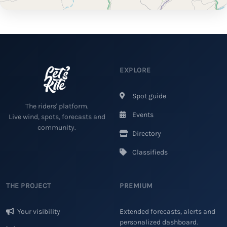
EXPLORE
Spot guide
The riders' platform.
Events
Live wind, spots, forecasts and
community.
Directory
Classifieds
THE PROJECT
PREMIUM
Your visibility
Extended forecasts, alerts and
personalized dashboard.