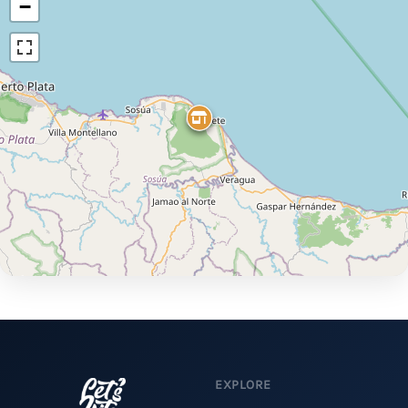
−
EXPLORE