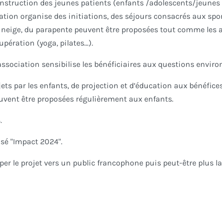
construction des jeunes patients (enfants /adolescents/jeunes 
iation organise des initiations, des séjours consacrés aux spor
r neige, du parapente peuvent être proposées tout comme les a
upération (yoga, pilates…).
association sensibilise les bénéficiaires aux questions envi
ts par les enfants, de projection et d’éducation aux bénéfices
euvent être proposées régulièrement aux enfants.
4.
isé "Impact 2024".
r le projet vers un public francophone puis peut-être plus l