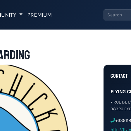
UNITY
PREMIUM
OARDING
Contact
FLYING 
7 RUE DE L
38320 EY
+33611
http://fly