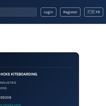
Login
Register
🇫🇷 FR
CHICKS KITEBOARDING
'INDUSTRIE
BENS
899308
ing-chicks.com